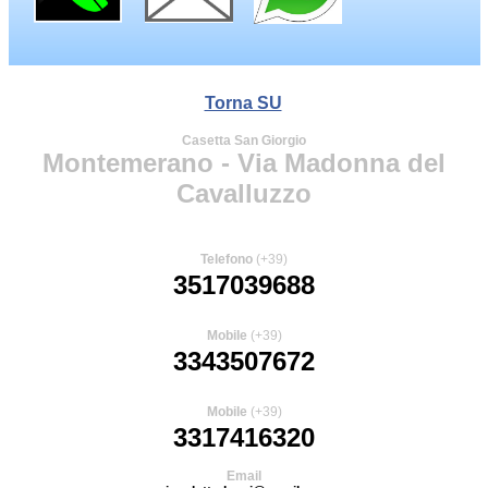
Torna SU
Casetta San Giorgio
Montemerano - Via Madonna del
Cavalluzzo
Telefono
(+39)
3517039688
Mobile
(+39)
3343507672
Mobile
(+39)
3317416320
Email