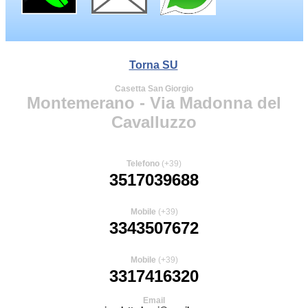
Torna SU
Casetta San Giorgio
Montemerano - Via Madonna del
Cavalluzzo
Telefono
(+39)
3517039688
Mobile
(+39)
3343507672
Mobile
(+39)
3317416320
Email